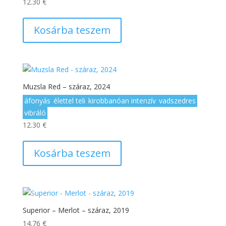
12.30
€
Kosárba teszem
Muzsla Red – száraz, 2024
áfonyás
élettel teli
kirobbanóan intenzív
vadszedres
vibráló
12.30
€
Kosárba teszem
Superior – Merlot – száraz, 2019
14.76
€