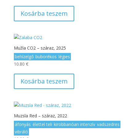
Kosárba teszem
Mužla CO2 – száraz, 2025
behízelgő
buborékos
légies
10.80
€
Kosárba teszem
Muzsla Red – száraz, 2022
áfonyás
élettel teli
kirobbanóan intenzív
vadszedres
vibráló